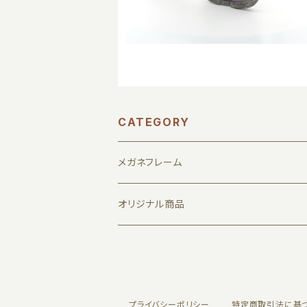
CATEGORY
メガネフレーム
1011 by JUN KOGA
オリジナル商品
7D LTH
メガネ拭き
Albert I'mstein
缶バッジ
プライバシーポリシー
特定商取引法に基