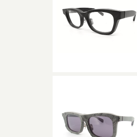
RF-065 col.001M (93/200)
¥55,000
SOLD OUT
RF-067 col.099M シリアルナンバー
3/110
¥63,800