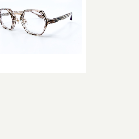
SOLD OUT
RF-057 col.304
¥49,500