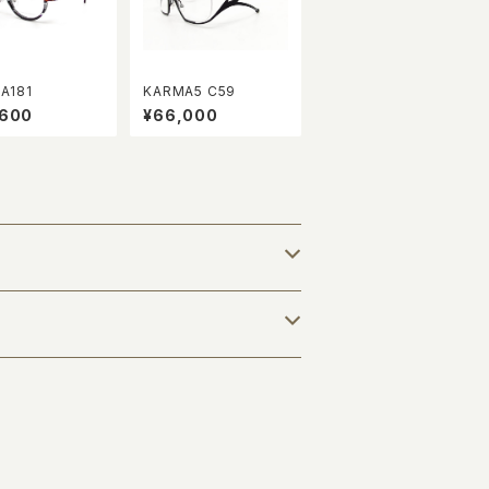
A181
KARMA5 C59
,600
¥66,000