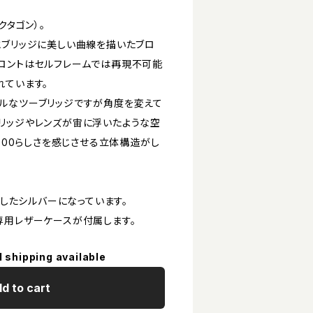
クタゴン）。
とブリッジに美しい曲線を描いたブロ
ロントはセルフレームでは再現不可能
れています。
ルなツーブリッジですが角度を変えて
リッジやレンズが宙に浮いたような空
Y900らしさを感じさせる立体構造がし
在したシルバーになっています。
専用レザーケースが付属します。
l shipping available
d to cart