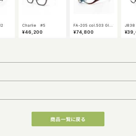
12
Charlie #5
FA-205 col.503 GIL
J838 
BERT EYEWEAR 10th
¥46,200
¥74,800
¥39
Anniversary limited
商品一覧に戻る