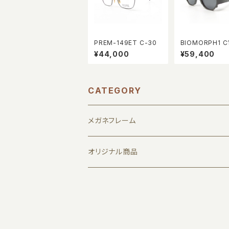
PREM-149ET C-30
BIOMORPH1 C
¥44,000
¥59,400
CATEGORY
メガネフレーム
1011 by JUN KOGA
オリジナル商品
7D LTH
メガネ拭き
Albert I'mstein
缶バッジ