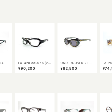
24
FA-420 col.066 (27/
UNDERCOVER × FA
FA-20
30)
CTORY900 FA-460
BERT
¥90,200
¥82,500
¥74
col.669
Anniv