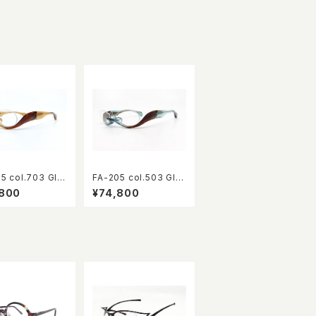
5 col.703 GIL
FA-205 col.503 GIL
 EYEWEAR 10th
BERT EYEWEAR 10th
,800
¥74,800
ersary limited
Anniversary limited