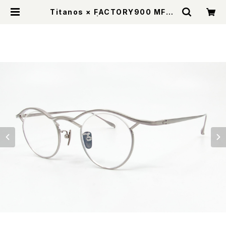
Titanos × FACTORY900 MF-0
01 col.002 | GILBERT EYEWEA
R Online