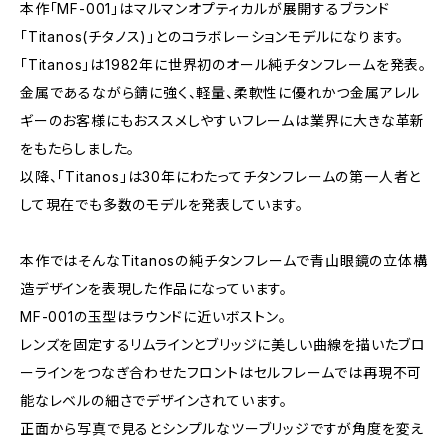
本作「MF-001」はマルマンオプティカルが展開するブランド
「Titanos(チタノス)」とのコラボレーションモデルになります。
「Titanos」は1982年に世界初のオール純チタンフレームを発表。
金属であるながら錆に強く、軽量、柔軟性に優れかつ金属アレル
ギーのお客様にもおススメしやすいフレームは業界に大きな革新
をもたらしました。
以降、「Titanos」は30年にわたってチタンフレームの第一人者と
して現在でも多数のモデルを発表しています。
本作ではそんなTitanosの純チタンフレームで青山眼鏡の立体構
造デザインを表現した作品になっています。
MF-001の玉型はラウンドに近いボストン。
レンズを固定するリムラインとブリッジに美しい曲線を描いたブロ
ーラインをつなぎ合わせたフロントはセルフレームでは再現不可
能なレベルの細さでデザインされています。
正面から写真で見るとシンプルなツーブリッジですが角度を変え