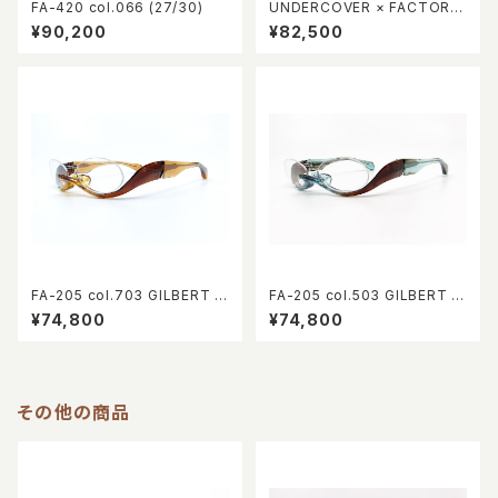
FA-420 col.066 (27/30)
UNDERCOVER × FACTORY
900 FA-460 col.669
¥90,200
¥82,500
FA-205 col.703 GILBERT E
FA-205 col.503 GILBERT E
YEWEAR 10th Anniversary l
YEWEAR 10th Anniversary l
¥74,800
¥74,800
imited
imited
その他の商品