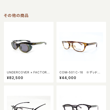
その他の商品
UNDERCOVER × FACTORY
COM-501 C-16 ※デッドスト
900 FA-460 col.669
ック
¥82,500
¥44,000