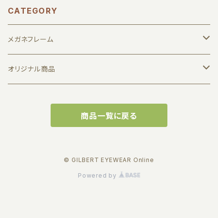
CATEGORY
メガネフレーム
1011 by JUN KOGA
オリジナル商品
7D LTH
メガネ拭き
商品一覧に戻る
Albert I'mstein
缶バッジ
BJ CLASSIC COLLECTION
実店舗で使えるお得な商品券
© GILBERT EYEWEAR Online
Powered by
EFFECTOR
キーホルダー
FACTORY900