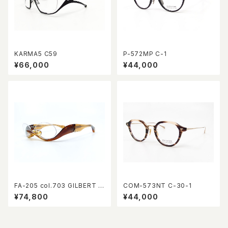
KARMA5 C59
P-572MP C-1
¥66,000
¥44,000
FA-205 col.703 GILBERT E
COM-573NT C-30-1
YEWEAR 10th Anniversary l
¥74,800
¥44,000
imited