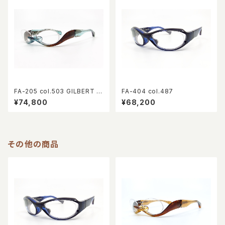
FA-205 col.503 GILBERT E
FA-404 col.487
YEWEAR 10th Anniversary l
¥74,800
¥68,200
imited
その他の商品