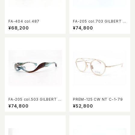
FA-404 col.487
FA-205 col.703 GILBERT E
YEWEAR 10th Anniversary l
¥68,200
¥74,800
imited
FA-205 col.503 GILBERT E
PREM-125 CW NT C-1-79
YEWEAR 10th Anniversary l
¥74,800
¥52,800
imited