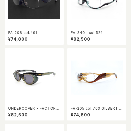
FA-208 col.491
FA-340 col.524
¥74,800
¥82,500
UNDERCOVER × FACTORY
FA-205 col.703 GILBERT E
900 FA-460 col.669
YEWEAR 10th Anniversary l
¥82,500
¥74,800
imited