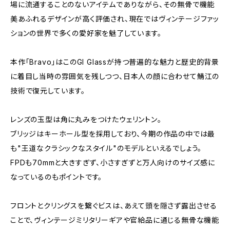
場に流通することのないアイテムでありながら、その無骨で機能
美あふれるデザインが高く評価され、現在ではヴィンテージファッ
ションの世界で多くの愛好家を魅了しています。
本作「Bravo」はこのGI Glassが持つ普遍的な魅力と歴史的背景
に着目し当時の雰囲気を残しつつ、日本人の顔に合わせて鯖江の
技術で復元しています。
レンズの玉型は角に丸みをつけたウェリントン。
ブリッジはキーホール型を採用しており、今期の作品の中では最
も"王道なクラシックなスタイル"のモデルといえるでしょう。
FPDも70mmと大きすぎず、小さすぎずと万人向けのサイズ感に
なっているのもポイントです。
フロントとクリングスを繋ぐビスは、あえて頭を隠さず露出させる
ことで、ヴィンテージミリタリーギアや官給品に通じる無骨な機能