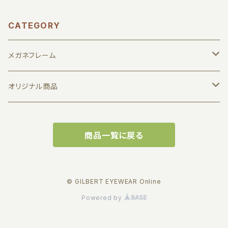
CATEGORY
メガネフレーム
1011 by JUN KOGA
オリジナル商品
7D LTH
メガネ拭き
商品一覧に戻る
Albert I'mstein
缶バッジ
BJ CLASSIC COLLECTION
実店舗で使えるお得な商品券
© GILBERT EYEWEAR Online
Powered by
EFFECTOR
キーホルダー