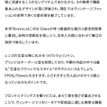
場に流通することのないアイテムでありながら、その無骨で機能
美あふれるデザインが高く評価され、現在ではヴィンテージファッ
ションの世界で多くの愛好家を魅了しています。
本作「Bravo」はこのGI Glassが持つ普遍的な魅力と歴史的背景
に着目し当時の雰囲気を残しつつ、日本人の顔に合わせて鯖江の
技術で復元しています。
レンズの玉型は角に丸みをつけたウェリントン。
ブリッジはキーホール型を採用しており、今期の作品の中では最
も"王道なクラシックなスタイル"のモデルといえるでしょう。
FPDも70mmと大きすぎず、小さすぎずと万人向けのサイズ感に
なっているのもポイントです。
フロントとクリングスを繋ぐビスは、あえて頭を隠さず露出させる
ことで、ヴィンテージミリタリーギアや官給品に通じる無骨な機能