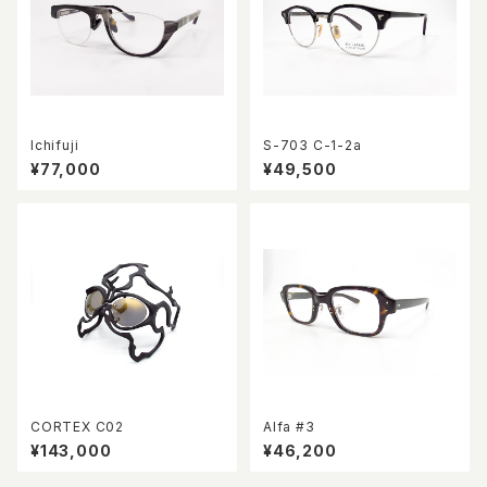
Ichifuji
S-703 C-1-2a
¥77,000
¥49,500
CORTEX C02
Alfa #3
¥143,000
¥46,200