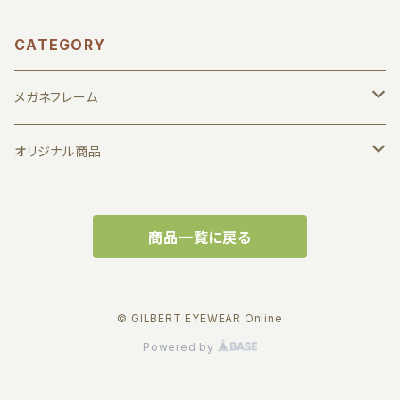
CATEGORY
メガネフレーム
1011 by JUN KOGA
オリジナル商品
7D LTH
メガネ拭き
商品一覧に戻る
Albert I'mstein
缶バッジ
BJ CLASSIC COLLECTION
実店舗で使えるお得な商品券
© GILBERT EYEWEAR Online
Powered by
EFFECTOR
キーホルダー