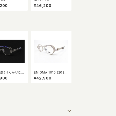
,200
¥46,200
高（けんかいここ
ENIGMA 1010 (2026
う）9160 special C
model)
,900
¥42,900