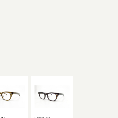
 #4
Bravo #3