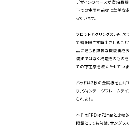
デザインのべースが官給品眼
下での使用を前提に華美な装
っています。
フロントとクリングス、そして
て頭を隠さず露出させること
品に通じる無骨な機能美を表
装飾ではなく構造そのものを
ての存在感を際立たせていま
パッドは2枚の金属板を曲げ
り、ヴィンテージフレームテ
られます。
本作のFPDは72mmと比較
眼鏡としても勿論、サングラ