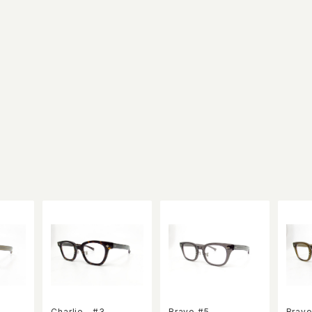
Charlie #3
Bravo #5
Bravo