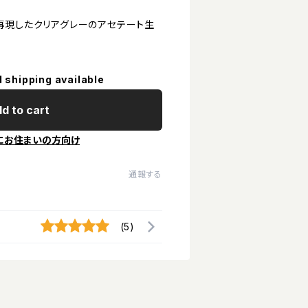
再現したクリアグレーのアセテート生
l shipping available
d to cart
にお住まいの方向け
通報する
(5)