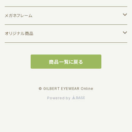
メガネフレーム
1011 by JUN KOGA
オリジナル商品
7D LTH
メガネ拭き
商品一覧に戻る
Albert I'mstein
缶バッジ
BJ CLASSIC COLLECTION
実店舗で使えるお得な商品券
© GILBERT EYEWEAR Online
Powered by
EFFECTOR
キーホルダー
FACTORY900