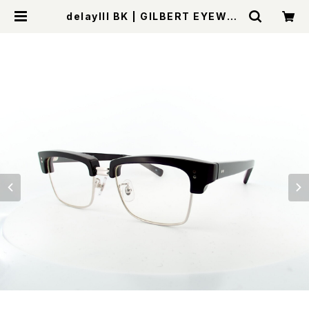
delayIII BK | GILBERT EYEWEA
R Online